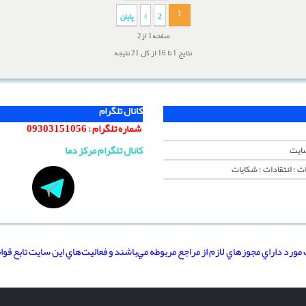
1
2
پایان
صفحه1 از2
نتایج 1 تا 16 از کل 21 نتیجه
کانال تلگرام
شماره تلگرام :
09303151056
کانال تلگرام مرکز دما
سایت
ت ؛ انتقادات ؛ شکایات
مورد داراي مجوزهاي لازم از مراجع مربوطه مي‌باشند و فعاليت‌هاي اين سايت تابع قوا