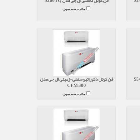
فن کوئل کاستی ال جی مدل S286TQ
مقایسه محصول
فن کوئل دکوراتیو سقفی-زمینی ال جی مدل
CFM 300
مقایسه محصول