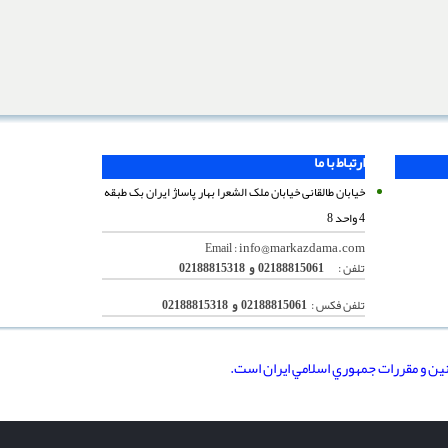
ارتباط با ما
خیابان طالقانی خیابان ملک الشعرا بهار پاساژ ایران بک طبقه
4 واحد 8
info@markazdama.com
Email :
تلفن :
02188815061 و 02188815318
تلفن فکس :
02188815061 و 02188815318
نين و مقررات جمهوري اسلامي ايران است.