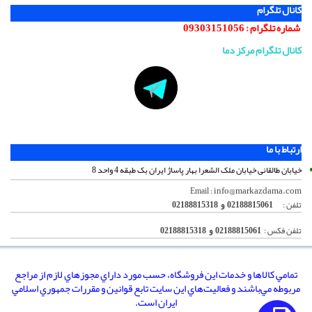
کانال تلگرام
شماره تلگرام :
09303151056
کانال تلگرام مرکز دما
ارتباط با ما
خیابان طالقانی خیابان ملک الشعرا بهار پاساژ ایران بک طبقه 4 واحد 8
info@markazdama.com
Email :
تلفن :
02188815061 و 02188815318
تلفن فکس :
02188815061 و 02188815318
تمامي كالاها و خدمات اين فروشگاه، حسب مورد داراي مجوزهاي لازم از مراجع
مربوطه مي‌باشند و فعاليت‌هاي اين سايت تابع قوانين و مقررات جمهوري اسلامي
ايران است.