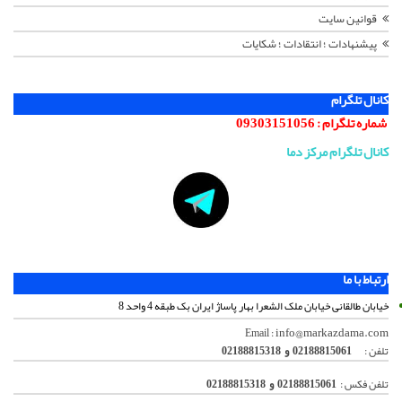
قوانین سایت
پیشنهادات ؛ انتقادات ؛ شکایات
کانال تلگرام
شماره تلگرام :
09303151056
کانال تلگرام مرکز دما
ارتباط با ما
خیابان طالقانی خیابان ملک الشعرا بهار پاساژ ایران بک طبقه 4 واحد 8
info@markazdama.com
Email :
تلفن :
02188815061 و 02188815318
تلفن فکس :
02188815061 و 02188815318