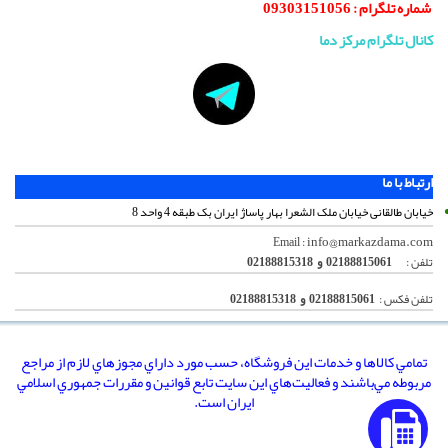
شماره تلگرام :
09303151056
کانال تلگرام مرکز دما
ارتباط با ما
خیابان طالقانی خیابان ملک الشعرا بهار پاساژ ایران بک طبقه 4 واحد 8
info@markazdama.com
Email :
تلفن :
02188815061 و 02188815318
تلفن فکس :
02188815061 و 02188815318
تمامي كالاها و خدمات اين فروشگاه، حسب مورد داراي مجوزهاي لازم از مراجع
مربوطه مي‌باشند و فعاليت‌هاي اين سايت تابع قوانين و مقررات جمهوري اسلامي
ايران است.