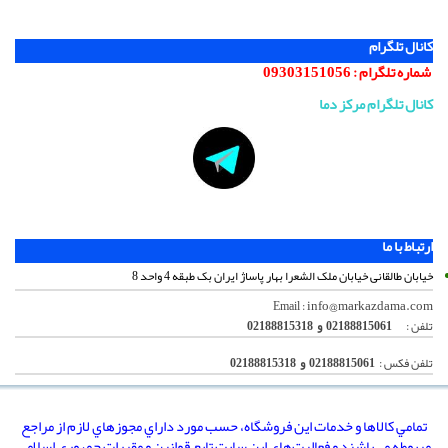
کانال تلگرام
شماره تلگرام :
09303151056
کانال تلگرام مرکز دما
ارتباط با ما
خیابان طالقانی خیابان ملک الشعرا بهار پاساژ ایران بک طبقه 4 واحد 8
info@markazdama.com
Email :
تلفن :
02188815061 و 02188815318
تلفن فکس :
02188815061 و 02188815318
تمامي كالاها و خدمات اين فروشگاه، حسب مورد داراي مجوزهاي لازم از مراجع
مربوطه مي‌باشند و فعاليت‌هاي اين سايت تابع قوانين و مقررات جمهوري اسلامي