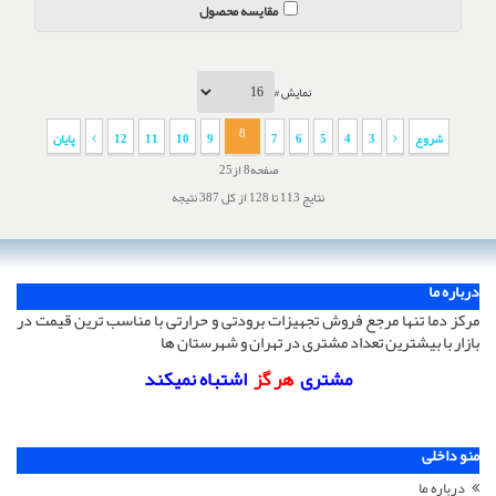
مقایسه محصول
نمایش #
8
شروع
3
4
5
6
7
9
10
11
12
پایان
صفحه8 از25
نتایج 113 تا 128 از کل 387 نتیجه
درباره ما
مرکز دما تنها مرجع فروش تجهیزات برودتی و حرارتی با مناسب ترین قیمت در
بازار با بیشترین تعداد مشتری در تهران و شهرستان ها
مشتری
هر گز
اشتباه نمیکند
منو داخلی
درباره ما