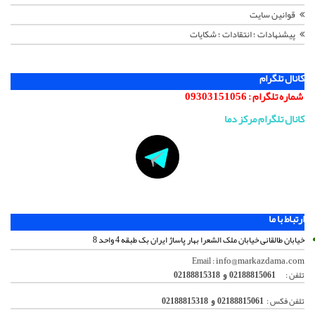
قوانین سایت
پیشنهادات ؛ انتقادات ؛ شکایات
کانال تلگرام
شماره تلگرام :
09303151056
کانال تلگرام مرکز دما
ارتباط با ما
خیابان طالقانی خیابان ملک الشعرا بهار پاساژ ایران بک طبقه 4 واحد 8
info@markazdama.com
Email :
تلفن :
02188815061 و 02188815318
تلفن فکس :
02188815061 و 02188815318