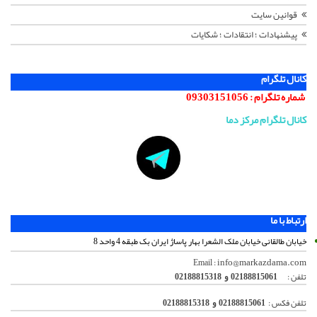
قوانین سایت
پیشنهادات ؛ انتقادات ؛ شکایات
کانال تلگرام
شماره تلگرام :
09303151056
کانال تلگرام مرکز دما
ارتباط با ما
خیابان طالقانی خیابان ملک الشعرا بهار پاساژ ایران بک طبقه 4 واحد 8
info@markazdama.com
Email :
تلفن :
02188815061 و 02188815318
تلفن فکس :
02188815061 و 02188815318