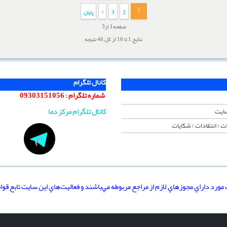
1
2
3
پایان
صفحه1 از3
نتایج 1 تا 16 از کل 46 نتیجه
کانال تلگرام
شماره تلگرام :
09303151056
کانال تلگرام مرکز دما
سایت
ت ؛ انتقادات ؛ شکایات
مورد داراي مجوزهاي لازم از مراجع مربوطه مي‌باشند و فعاليت‌هاي اين سايت تابع قوا