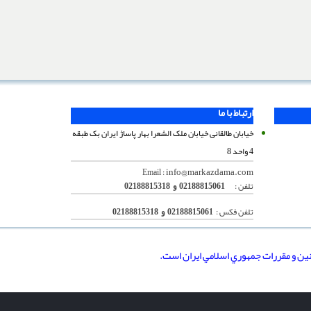
ارتباط با ما
خیابان طالقانی خیابان ملک الشعرا بهار پاساژ ایران بک طبقه
4 واحد 8
info@markazdama.com
Email :
تلفن :
02188815061 و 02188815318
تلفن فکس :
02188815061 و 02188815318
نين و مقررات جمهوري اسلامي ايران است.