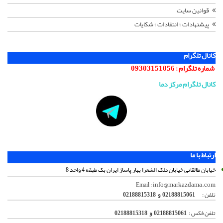
قوانین سایت
پیشنهادات ؛ انتقادات ؛ شکایات
کانال تلگرام
شماره تلگرام :
09303151056
کانال تلگرام مرکز دما
ارتباط با ما
خیابان طالقانی خیابان ملک الشعرا بهار پاساژ ایران بک طبقه 4 واحد 8
info@markazdama.com
Email :
تلفن :
02188815061 و 02188815318
تلفن فکس :
02188815061 و 02188815318