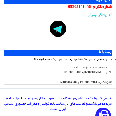
شماره تلگرام :
09303151056
کانال تلگرام مرکز دما
ارتباط با ما
خیابان طالقانی خیابان ملک الشعرا بهار پاساژ ایران بک طبقه 4 واحد 8
info@markazdama.com
Email :
تلفن :
02188815061 و 02188815318
تلفن فکس :
02188815061 و 02188815318
تمامي كالاها و خدمات اين فروشگاه، حسب مورد داراي مجوزهاي لازم از مراجع
مربوطه مي‌باشند و فعاليت‌هاي اين سايت تابع قوانين و مقررات جمهوري اسلامي
ايران است.