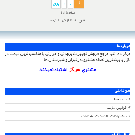
1
2
پایان
صفحه1 از2
نتایج 1 تا 16 از کل 19 نتیجه
درباره ما
مرکز دما تنها مرجع فروش تجهیزات برودتی و حرارتی با مناسب ترین قیمت در
بازار با بیشترین تعداد مشتری در تهران و شهرستان ها
مشتری
هر گز
اشتباه نمیکند
منو داخلی
درباره ما
قوانین سایت
پیشنهادات ؛ انتقادات ؛ شکایات
کانال تلگرام