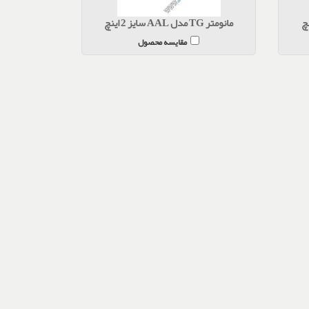
مانومتر TG مدل AAL سایز 2 اینچ
مقایسه محصول