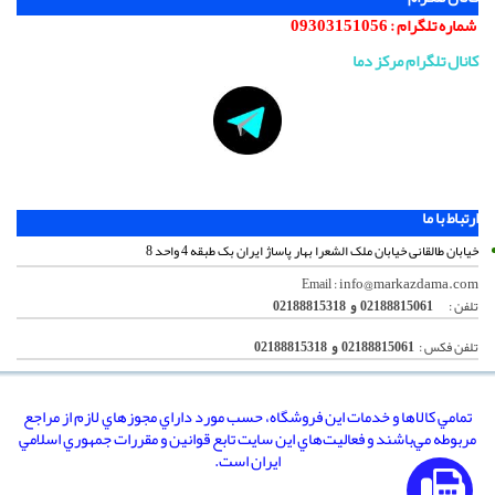
شماره تلگرام :
09303151056
کانال تلگرام مرکز دما
ارتباط با ما
خیابان طالقانی خیابان ملک الشعرا بهار پاساژ ایران بک طبقه 4 واحد 8
info@markazdama.com
Email :
تلفن :
02188815061 و 02188815318
تلفن فکس :
02188815061 و 02188815318
تمامي كالاها و خدمات اين فروشگاه، حسب مورد داراي مجوزهاي لازم از مراجع
مربوطه مي‌باشند و فعاليت‌هاي اين سايت تابع قوانين و مقررات جمهوري اسلامي
ايران است.