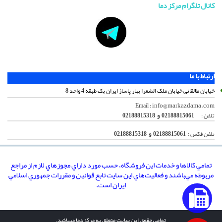
کانال تلگرام مرکز دما
ارتباط با ما
خیابان طالقانی خیابان ملک الشعرا بهار پاساژ ایران بک طبقه 4 واحد 8
info@markazdama.com
Email :
تلفن :
02188815061 و 02188815318
تلفن فکس :
02188815061 و 02188815318
تمامي كالاها و خدمات اين فروشگاه، حسب مورد داراي مجوزهاي لازم از مراجع
مربوطه مي‌باشند و فعاليت‌هاي اين سايت تابع قوانين و مقررات جمهوري اسلامي
ايران است.
تمامی حقوق این سایت متعلق به مرکز دما میباشد.