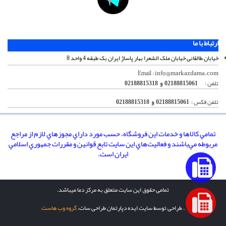
ارتباط با ما
خیابان طالقانی خیابان ملک الشعرا بهار پاساژ ایران بک طبقه 4 واحد 8
info@markazdama.com
Email :
تلفن :
02188815061 و 02188815318
تلفن فکس :
02188815061 و 02188815318
تمامي كالاها و خدمات اين فروشگاه، حسب مورد داراي مجوزهاي لازم از مراجع
مربوطه مي‌باشند و فعاليت‌هاي اين سايت تابع قوانين و مقررات جمهوري اسلامي
ايران است.
تمامی حقوق این سایت متعلق به مرکز دما میباشد.
. طراحی توسط سایت ایده دپارتمان طراحی سات،
گروه وب هاست