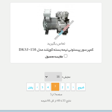
تماس بگیرید
کمپرسور پیستونی نیمه بسته کوپلند مدل DKSJ-150
مقایسه محصول
نمایش #
3
شروع
1
2
4
5
پایان
صفحه3 از5
نتایج 33 تا 48 از کل 66 نتیجه