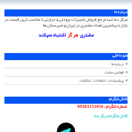
درباره ما
مرکز دما تنها مرجع فروش تجهیزات برودتی و حرارتی با مناسب ترین قیمت در
بازار با بیشترین تعداد مشتری در تهران و شهرستان ها
مشتری
هر گز
اشتباه نمیکند
منو داخلی
درباره ما
قوانین سایت
پیشنهادات ؛ انتقادات ؛ شکایات
کانال تلگرام
شماره تلگرام :
09303151056
کانال تلگرام مرکز دما