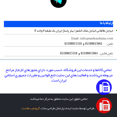
ارتباط با ما
خیابان طالقانی خیابان ملک الشعرا بهار پاساژ ایران بک طبقه 4 واحد 8
info@markazdama.com
Email :
تلفن :
02188815061 و 02188815318
تلفن فکس :
02188815061 و 02188815318
تمامي كالاها و خدمات اين فروشگاه، حسب مورد داراي مجوزهاي لازم از مراجع
مربوطه مي‌باشند و فعاليت‌هاي اين سايت تابع قوانين و مقررات جمهوري اسلامي
ايران است.
تمامی حقوق این سایت متعلق به مرکز دما میباشد.
. طراحی توسط سایت ایده دپارتمان طراحی سات،
گروه وب هاست