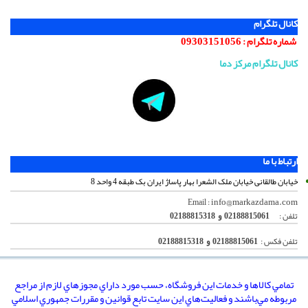
کانال تلگرام
شماره تلگرام :
09303151056
کانال تلگرام مرکز دما
ارتباط با ما
خیابان طالقانی خیابان ملک الشعرا بهار پاساژ ایران بک طبقه 4 واحد 8
info@markazdama.com
Email :
تلفن :
02188815061 و 02188815318
تلفن فکس :
02188815061 و 02188815318
تمامي كالاها و خدمات اين فروشگاه، حسب مورد داراي مجوزهاي لازم از مراجع
مربوطه مي‌باشند و فعاليت‌هاي اين سايت تابع قوانين و مقررات جمهوري اسلامي