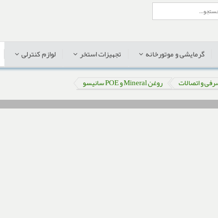
گرمایشی و موتورخانه
تجهیزات استخر
لوازم کنترلی
رفی و اتصالات
روغن Mineral و POE سانیسو