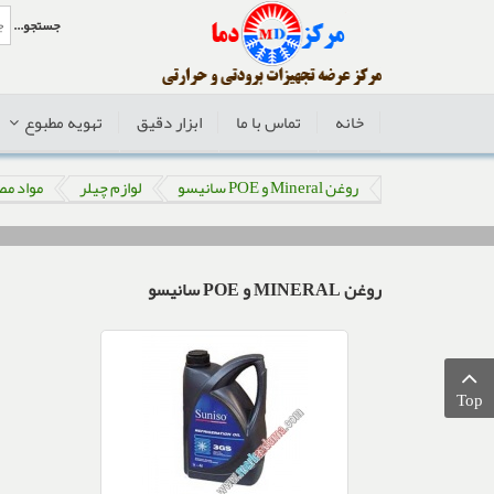
جستجو...
خانه
تماس با ما
ابزار دقیق
تهویه مطبوع
روغن Mineral و POE سانیسو
لوازم چیلر
مواد مص
روغن MINERAL و POE سانیسو
Top