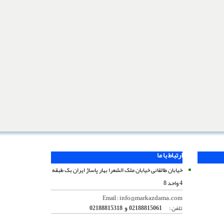
ارتباط با ما
خیابان طالقانی خیابان ملک الشعرا بهار پاساژ ایران بک طبقه
4 واحد 8
info@markazdama.com
Email :
تلفن :
02188815061 و 02188815318