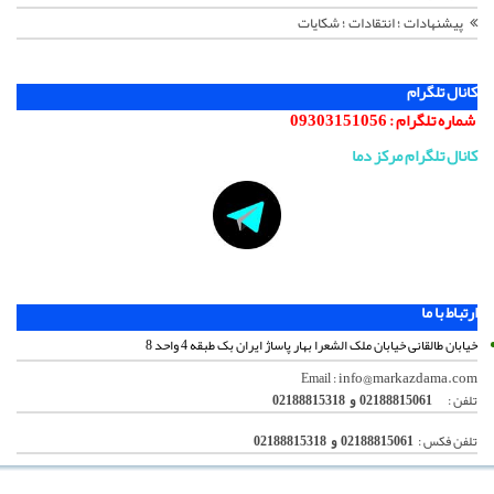
پیشنهادات ؛ انتقادات ؛ شکایات
کانال تلگرام
شماره تلگرام :
09303151056
کانال تلگرام مرکز دما
ارتباط با ما
خیابان طالقانی خیابان ملک الشعرا بهار پاساژ ایران بک طبقه 4 واحد 8
info@markazdama.com
Email :
تلفن :
02188815061 و 02188815318
تلفن فکس :
02188815061 و 02188815318