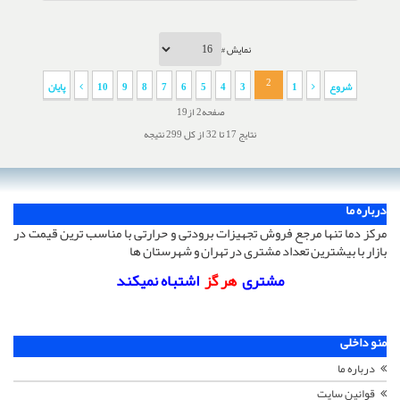
نمایش #
2
شروع
1
3
4
5
6
7
8
9
10
پایان
صفحه2 از19
نتایج 17 تا 32 از کل 299 نتیجه
درباره ما
مرکز دما تنها مرجع فروش تجهیزات برودتی و حرارتی با مناسب ترین قیمت در
بازار با بیشترین تعداد مشتری در تهران و شهرستان ها
مشتری
هر گز
اشتباه نمیکند
منو داخلی
درباره ما
قوانین سایت