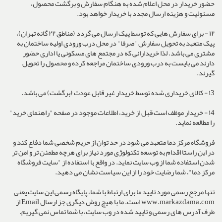
حضور خریدار در محل اعلام شده به هنگام سفارش و برگشت محصول،
مسئولیت و هزینه ارسال مجدد با خریدار خواهد بود.
۱۲ - برای سفارش هایی که توسط پیک ارسال می گردد (مناطق ۲۲ گانه تهران)،
پیک متعهد به تحویل سفارش "صرفا" در محل درب ورودی اولیه ساختمان به
مشتری می باشد. لذا خریدارانی که در مجتمع های مسکونی یا اداری حضور
دارند می بایست به درب ورودی ساختمان مراجعه کرده و محصول را تحویل
گیرند.
١3 - کالای خریداری شده توسط خریدار غیر قابل عودت (برگشت) می باشد.
١4 - خریدار موظف است قبل از خرید، اطلاعات موجود در صفحه "راهنمای خرید"
را مطالعه نماید.
فروشگاه مرکز دما متعهد می شود در حد توان از حریم شخصی شما دفاع کند و
در این راستا اقدام به توسعه تکنولوژی مورد نیاز برای هرچه مطمئن تر و امن تر
شدن استفاده شما از وب سایت نماید. در واقع با استفاده از "سایت فروشگاه
مرکز دما"، شما رضایت خود را از این سیاست نشان می دهید.
تنها مرجع رسمی مورد تایید ما برای ارتباط با شما، پایگاه رسمی این سایت یعنی
www.markazdama.com است. ما با هیچ روش دیگری جز ارسال Email از
طرف آدرس های رسمی و تایید شده در وب سایت، با شما تماس نمی گیریم.