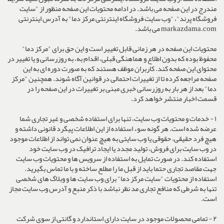
مندرج در این صفحه می باشد. در ادامه محتویات این صفحه منظور از "سایت
فروشگاه پرند"، "وب سایت فروشگاه اینترنتی مرکز دما" به آدرس اینترنتی
markazdama.com می باشد.
محتویات این صفحه در هر زمانی قابل تغییر است و این حق برای "مرکز دما"
محفوظ بوده که بدون اطلاع و هماهنگی قبلی، اقدام به، به روزرسانی و یا تغییر در
محتوای این صفحه کند. کاربران موظف هستند که به صورت دوره ای به این
صفحه مراجعه کرده تا از تغییرات احتمالی در قوانین آگاه شوند. همچنین "مرکز
دما" بعد از هر بار به روزرسانی خبری مبنی بر تغییرات در این صفحه را در
قسمت اخبار منتشر خواهد کرد.
١ - خدمات و محتویات وب سایت، تنها برای استفاده شخصی و غیر تجاری شما
عرضه شده است. هر گونه سوء استفاده از این اطلاعات پیگرد قانونی داشته و
هیچ فرد حقیقی، حقوقی یا وب سایتی به هیچ عنوان نمی تواند از اطلاعات موجود
در وب سایت برای فروش، تولید مجدد یا ایجاد ترافیک در وب سایت خود
استفاده کند. در صورت تمایل به استفاده از سرویس ها و محتویات وب سایت
جهت مقاصد تجاری حتما باید از قبل ما را مطلع ساخته و با ما تماس بگیرید.
استفاده از محتویات "سایت مرکز دما" برای وب سایت ها و وبلاگ های شخصی
تنها به شرطی که منافع تجاری مد نظر نباشد با ذکر منبع و آدرس وب سایت مجاز
است.
٢ - تمامی محصولات موجود در سایت دارای استاندارد و گانتی از سوی شرکت