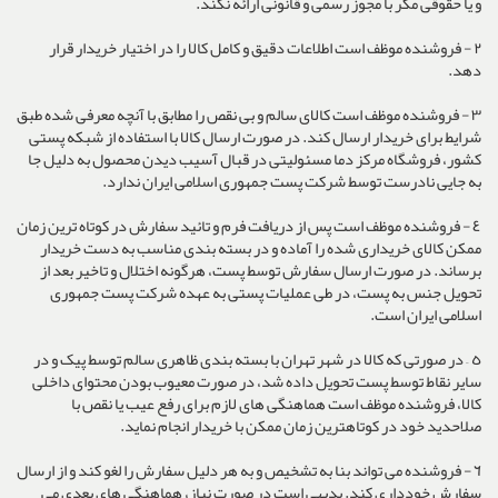
و یا حقوقی مگر با مجوز رسمی و قانونی ارائه نکند.
٢ - فروشنده موظف است اطلاعات دقیق و کامل کالا را در اختیار خریدار قرار
دهد.
٣ - فروشنده موظف است کالای سالم و بی نقص را مطابق با آنچه معرفی شده طبق
شرایط برای خریدار ارسال کند. در صورت ارسال کالا با استفاده از شبکه پستی
کشور، فروشگاه مرکز دما مسئولیتی در قبال آسیب دیدن محصول به دلیل جا
به جایی نادرست توسط شرکت پست جمهوری اسلامی ایران ندارد.
٤ - فروشنده موظف است پس از دریافت فرم و تائید سفارش در کوتاه ترین زمان
ممکن کالای خریداری شده را آماده و در بسته بندی مناسب به دست خریدار
برساند. در صورت ارسال سفارش توسط پست، هرگونه اختلال و تاخیر بعد از
تحویل جنس به پست، در طی عملیات پستی به عهده شرکت پست جمهوری
اسلامی ایران است.
٥ – در صورتی که کالا در شهر تهران با بسته بندی ظاهری سالم توسط پیک و در
سایر نقاط توسط پست تحویل داده شد، در صورت معیوب بودن محتوای داخلی
کالا، فروشنده موظف است هماهنگی های لازم برای رفع عیب یا نقص با
صلاحدید خود در کوتاهترین زمان ممکن با خریدار انجام نماید.
٦ - فروشنده می تواند بنا به تشخیص و به هر دلیل سفارش را لغو کند و از ارسال
سفارش خودداری کند. بدیهی است در صورت نیاز، هماهنگی های بعدی می