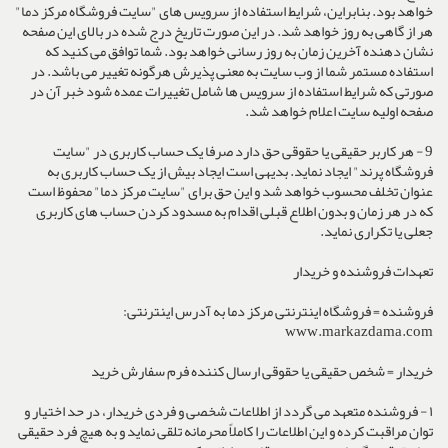
خواهد بود. بنابراین، شرایط استفاده از سرویس های "سایت فروشگاه مرکز دما"
هر از گاهی به روز خواهد شد. در این صورت تاریخ درج شده در بالای این صفحه
نشان دهنده آخرین زمان به روز رسانی خواهد بود. شما توافق می کنید که
استفاده مستمر شما از وب سایت به معنی پذیرش هرگونه تغییر می باشد. در
صورتی که شرایط استفاده از سرویس ها شامل تغییرات عمده شود خبر آن در
صفحه اولیه سایت اعلام خواهد شد.
9 - هر کاربر حقیقی یا حقوقی حق دارد صرفا یک حساب کاربری در "سایت
فروشگاه پرند" ایجاد نماید. بدیهی است ایجاد بیش از یک حساب کاربری به
عنوان تخلف محسوب خواهد شد و این حق برای "سایت مرکز دما" محفوظ است
که در هر زمان و بدون اطلاع قبلی اقدام به مسدود کردن حساب های کاربری
جعلی یا تکراری نماید.
تعهدات فروشنده و خریدار
فروشنده = فروشگاه اینترنتی مرکز دما به آدرس اینترنتی:
www.markazdama.com
خریدار = شخص حقیقی یا حقوقی ارسال کننده فرم سفارش خرید
١ - فروشنده متعهد می گردد از اطلاعات شخصی و فردی خریدار، در حد اختیار و
توان مراقبت کرده و این اطلاعات را کاملاً محرمانه تلقی نماید و به هیچ فرد حقیقی