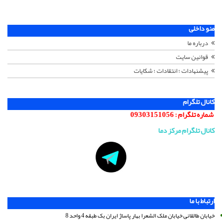
منو داخلی
درباره ما
قوانین سایت
پیشنهادات ؛ انتقادات ؛ شکایات
کانال تلگرام
شماره تلگرام :
09303151056
کانال تلگرام مرکز دما
ارتباط با ما
خیابان طالقانی خیابان ملک الشعرا بهار پاساژ ایران بک طبقه 4 واحد 8