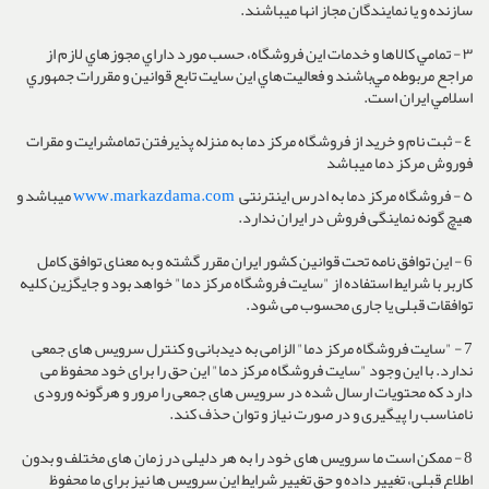
سازنده و یا نمایندگان مجاز انها میباشند.
٣ - تمامي كالاها و خدمات اين فروشگاه، حسب مورد داراي مجوزهاي لازم از
مراجع مربوطه مي‌باشند و فعاليت‌هاي اين سايت تابع قوانين و مقررات جمهوري
اسلامي ايران است.
٤ - ثبت نام و خرید از فروشگاه مرکز دما به منزله پذیرفتن تمامشرایت و مقرات
فوروش مرکز دما میباشد
٥ - فروشگاه مرکز دما به ادرس اینترنتی
www.markazdama.com
میباشد و
هیچ گونه نماینگی فروش در ایران ندارد.
6 - این توافق نامه تحت قوانین کشور ایران مقرر گشته و به معنای توافق کامل
کاربر با شرایط استفاده از "سایت فروشگاه مرکز دما" خواهد بود و جایگزین کلیه
توافقات قبلی یا جاری محسوب می شود.
7 - "سایت فروشگاه مرکز دما" الزامی به دیدبانی و کنترل سرویس های جمعی
ندارد. با این وجود "سایت فروشگاه مرکز دما" این حق را برای خود محفوظ می
دارد که محتویات ارسال شده در سرویس های جمعی را مرور و هرگونه ورودی
نامناسب را پیگیری و در صورت نیاز و توان حذف کند.
8 - ممکن است ما سرویس های خود را به هر دلیلی در زمان های مختلف و بدون
اطلاع قبلی، تغییر داده و حق تغییر شرایط این سرویس ها نیز برای ما محفوظ