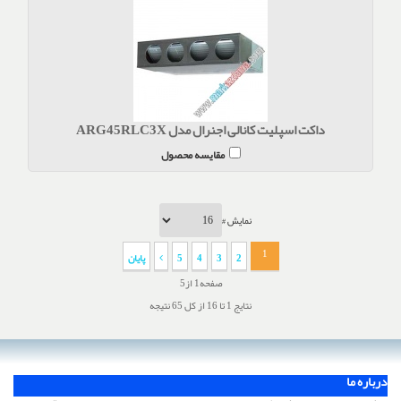
داکت اسپلیت کانالی اجنرال مدل ARG45RLC3X
مقایسه محصول
نمایش #
1
2
3
4
5
پایان
صفحه1 از5
نتایج 1 تا 16 از کل 65 نتیجه
درباره ما